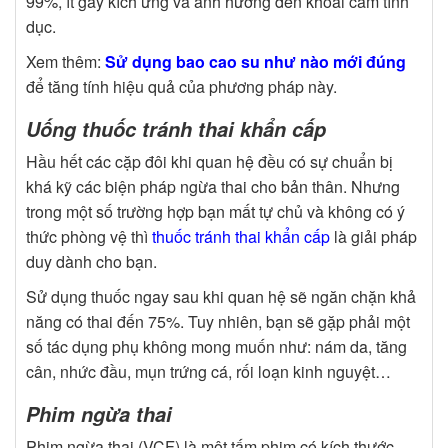
99%, ít gây kích ứng và ảnh hưởng đến khoái cảm tình
dục.
Xem thêm:
Sử dụng bao cao su như nào mới đúng
để tăng tính hiệu quả của phương pháp này.
Uống thuốc tránh thai khẩn cấp
Hầu hết các cặp đôi khi quan hệ đều có sự chuẩn bị
khá kỹ các biện pháp ngừa thai cho bản thân. Nhưng
trong một số trường hợp bạn mất tự chủ và không có ý
thức phòng vệ thì
thuốc tránh thai khẩn cấp
là giải pháp
duy dành cho bạn.
Sử dụng thuốc ngay sau khi quan hệ sẽ ngăn chặn khả
năng có thai đến 75%. Tuy nhiên, bạn sẽ gặp phải một
số tác dụng phụ không mong muốn như: nám da, tăng
cân, nhức đầu, mụn trứng cá, rối loạn kinh nguyệt…
Phim ngừa thai
Phim ngừa thai (VCF) là một tấm phim có kích thước