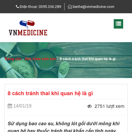
Điện thoại: 0395.336.289
lienhe@vnmedicine.com
Trang chủ
»
Sức khỏe sinh sản
»
8 cách tránh thai khi quan hệ là gì
8 cách tránh thai khi quan hệ là gì
2751 lượt xem
14/01/19
Sử dụng bao cao su, không lót gối dưới mông khi
quan hệ hay thuốc tránh thai khẩn cấp tính ngày