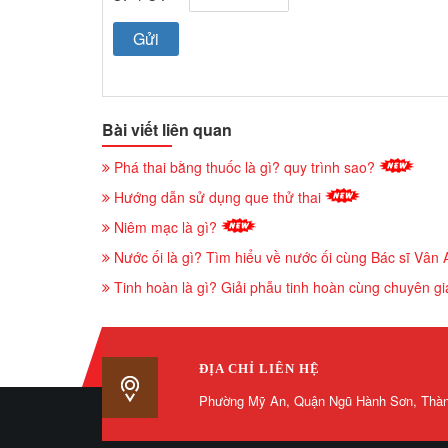
Bài viết liên quan
Phá thai bằng thuốc là gì? quy trình sao?
Hướng dẫn sử dụng que thử thai
Niêm mạc là gì?
Nước ối là gì? Tìm hiểu về nước ối cùng Bác sĩ Vân
Tinh hoàn là gì? Giải phẫu tinh hoàn cùng chuyên g
ĐỊA CHỈ LIÊN HỆ
Phường Mỹ An, Quận Ngũ Hành Sơn, Thà