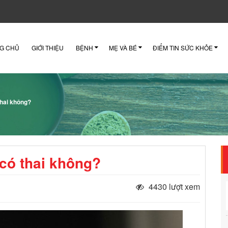
G CHỦ
GIỚI THIỆU
BỆNH
MẸ VÀ BÉ
ĐIỂM TIN SỨC KHỎE
thai không?
 có thai không?
4430 lượt xem