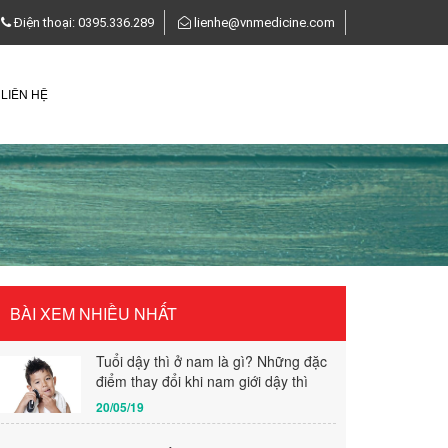
Điện thoại: 0395.336.289
lienhe@vnmedicine.com
LIÊN HỆ
BÀI XEM NHIỀU NHẤT
Tuổi dậy thì ở nam là gì? Những đặc
điểm thay đổi khi nam giới dậy thì
20/05/19