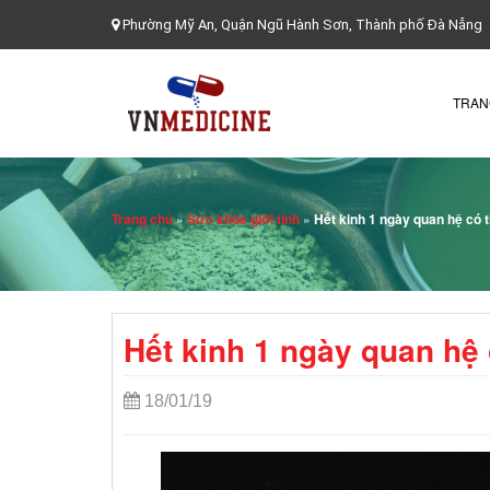
Phường Mỹ An, Quận Ngũ Hành Sơn, Thành phố Đà Nẵng
TRAN
Trang chủ
»
Sức khỏe giới tinh
»
Hết kinh 1 ngày quan hệ có 
Hết kinh 1 ngày quan hệ
18/01/19