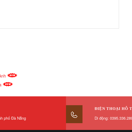
 Anh
ia
ĐIỆN THOẠI HỖ 
nh phố Đà Nẵng
Di động: 0395.336.28