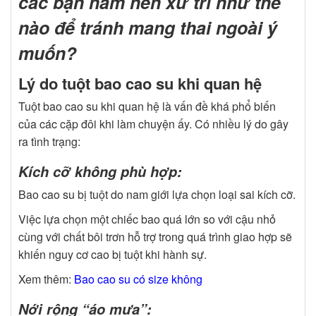
các bạn nam nên xử trí như thế
nào để tránh mang thai ngoài ý
muốn?
Lý do tuột bao cao su khi quan hệ
Tuột bao cao su khi quan hệ là vấn đề khá phổ biến
của các cặp đôi khi làm chuyện ấy. Có nhiều lý do gây
ra tình trạng:
Kích cỡ không phù hợp:
Bao cao su bị tuột do nam giới lựa chọn loại sai kích cỡ.
Việc lựa chọn một chiếc bao quá lớn so với cậu nhỏ
cùng với chất bôi trơn hỗ trợ trong quá trình giao hợp sẽ
khiến nguy cơ cao bị tuột khi hành sự.
Xem thêm:
Bao cao su có size không
Nới rộng “áo mưa”: