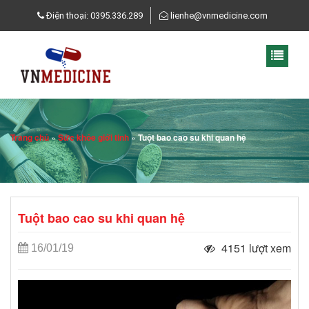
Điện thoại: 0395.336.289
lienhe@vnmedicine.com
Trang chủ
»
Sức khỏe giới tinh
»
Tuột bao cao su khi quan hệ
Tuột bao cao su khi quan hệ
4151 lượt xem
16/01/19