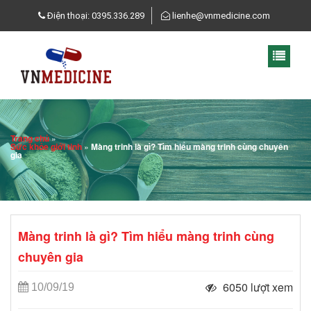
Điện thoại: 0395.336.289
lienhe@vnmedicine.com
Trang chủ
»
Sức khỏe giới tinh
»
Màng trinh là gì? Tìm hiểu màng trinh cùng chuyên
gia
Màng trinh là gì? Tìm hiểu màng trinh cùng
chuyên gia
6050 lượt xem
10/09/19