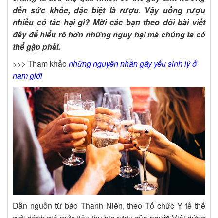
đến sức khỏe, đặc biệt là rượu. Vậy uống rượu
nhiều có tác hại gì? Mời các bạn theo dõi bài viết
đây để hiểu rõ hơn những nguy hại mà chúng ta có
thể gặp phải.
>>> Tham khảo
những nguyên nhân gây yếu sinh lý ở
nam giới
Dẫn nguồn từ báo Thanh Niên, theo Tổ chức Y tế thế
giới đánh giá mức tiêu thụ bia rượu của người Việt đứng