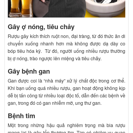
Gây ợ nóng, tiêu chảy
Rượu gây kích thích ruột non, đại tràng, từ đó thức ăn di
chuyển xuống nhanh hơn mà không được dạ dày co
bóp tiêu hóa kỹ. Từ đó, người uống nhiều rượu thường
bị ợ nóng, trào ngược lên miệng và tiêu chảy.
Gây bệnh gan
Gan được coi là “nhà máy” xử lý chất độc trong cơ thể.
Khi bạn uống quá nhiều rượu, gan hoạt động không kịp
dễ bị tấn công từ nhiều loại độc tố, dẫn đến các bệnh về
gan, trong đó có gan nhiễm mỡ, ung thư gan.
Bệnh tim
Một trong những hậu quả nghiêm trọng mà bia rượu
mang lại là gây tổn thương tim. Tim có nhiệm vụ quan