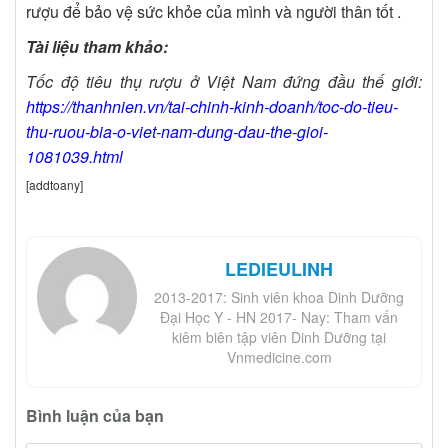
rượu để bảo vệ sức khỏe của mình và người thân tốt .
Tài liệu tham khảo:
Tốc độ tiêu thụ rượu ở Việt Nam đứng đầu thế giới:
https://thanhnien.vn/tai-chinh-kinh-doanh/toc-do-tieu-
thu-ruou-bia-o-viet-nam-dung-dau-the-gioi-
1081039.html
[addtoany]
LEDIEULINH
2013-2017: Sinh viên khoa Dinh Dưỡng
Đại Học Y - HN 2017- Nay: Tham vấn
kiêm biên tập viên Dinh Dưỡng tại
Vnmedicine.com
Bình luận của bạn