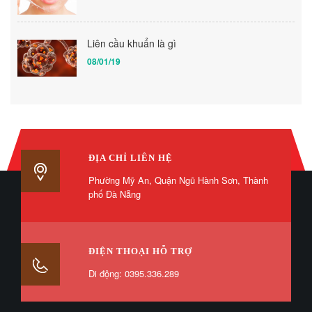
Liên cầu khuẩn là gì
08/01/19
ĐỊA CHỈ LIÊN HỆ
Phường Mỹ An, Quận Ngũ Hành Sơn, Thành
phố Đà Nẵng
ĐIỆN THOẠI HỖ TRỢ
Di động: 0395.336.289