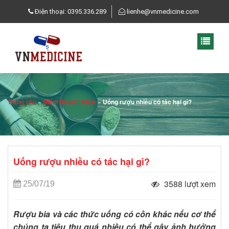
Điện thoại: 0395.336.289
lienhe@vnmedicine.com
Trang chủ
»
Điểm tin sức khỏe
»
Uống rượu nhiều có tác hại gì?
Uống rượu nhiều có tác hại gì?
3588 lượt xem
25/07/19
Rượu bia và các thức uống có cồn khác nếu cơ thể
chúng ta tiêu thụ quá nhiều có thể gây ảnh hưởng