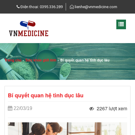
Điện thoại: 0395.336.289
lienhe@vnmedicine.com
Trang chủ
»
Sức khỏe giới tinh
»
Bí quyết quan hệ tình dục lâu
Bí quyết quan hệ tình dục lâu
2267 lượt xem
22/03/19