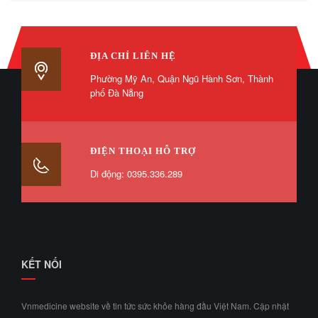
ĐỊA CHỈ LIÊN HỆ
Phường Mỹ An, Quận Ngũ Hành Sơn, Thành
phố Đà Nẵng
ĐIỆN THOẠI HỖ TRỢ
Di động: 0395.336.289
KẾT NỐI
Vnmedicine website về tin tức sức khỏe hàng đầu Việt Nam. Cập nhật