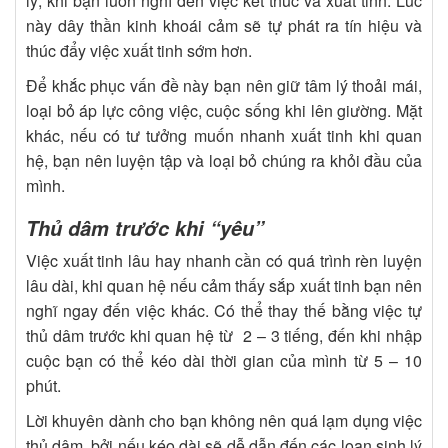
lý, khi bạn luôn nghĩ đến việc kết thúc và xuất tinh. Lúc
này dây thần kinh khoái cảm sẽ tự phát ra tín hiệu và
thúc đẩy việc xuất tinh sớm hơn.
Để khắc phục vấn đề này bạn nên giữ tâm lý thoải mái,
loại bỏ áp lực công việc, cuộc sống khi lên giường. Mặt
khác, nếu có tư tưởng muốn nhanh xuất tinh khi quan
hệ, bạn nên luyện tập và loại bỏ chúng ra khỏi đầu của
mình.
Thủ dâm trước khi “yêu”
Việc xuất tinh lâu hay nhanh cần có quá trình rèn luyện
lâu dài, khi quan hệ nếu cảm thấy sắp xuất tinh bạn nên
nghĩ ngay đến việc khác. Có thể thay thế bằng việc tự
thủ dâm trước khi quan hệ từ 2 – 3 tiếng, đến khi nhập
cuộc bạn có thể kéo dài thời gian của mình từ 5 – 10
phút.
Lời khuyên dành cho bạn không nên quá lạm dụng việc
thủ dâm, bởi nếu kéo dài sẽ dễ dẫn đến các loạn sinh lý