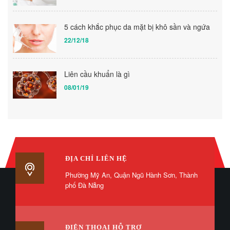
5 cách khắc phục da mặt bị khô sần và ngứa
22/12/18
Liên cầu khuẩn là gì
08/01/19
ĐỊA CHỈ LIÊN HỆ
Phường Mỹ An, Quận Ngũ Hành Sơn, Thành
phố Đà Nẵng
ĐIỆN THOẠI HỖ TRỢ