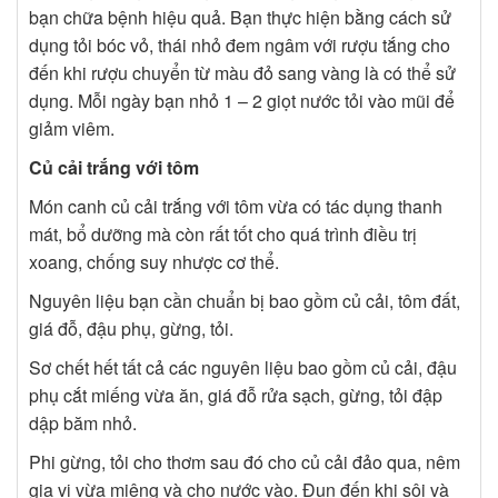
bạn chữa bệnh hiệu quả. Bạn thực hiện bằng cách sử
dụng tỏi bóc vỏ, thái nhỏ đem ngâm với rượu tắng cho
đến khi rượu chuyển từ màu đỏ sang vàng là có thể sử
dụng. Mỗi ngày bạn nhỏ 1 – 2 giọt nước tỏi vào mũi để
giảm viêm.
Củ cải trắng với tôm
Món canh củ cải trắng với tôm vừa có tác dụng thanh
mát, bổ dưỡng mà còn rất tốt cho quá trình điều trị
xoang, chống suy nhược cơ thể.
Nguyên liệu bạn cần chuẩn bị bao gồm củ cải, tôm đất,
giá đỗ, đậu phụ, gừng, tỏi.
Sơ chết hết tất cả các nguyên liệu bao gồm củ cải, đậu
phụ cắt miếng vừa ăn, giá đỗ rửa sạch, gừng, tỏi đập
dập băm nhỏ.
Phi gừng, tỏi cho thơm sau đó cho củ cải đảo qua, nêm
gia vị vừa miệng và cho nước vào. Đun đến khi sôi và