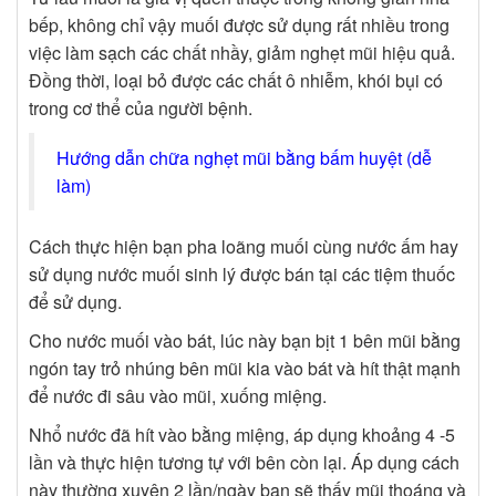
bếp, không chỉ vậy muối được sử dụng rất nhiều trong
việc làm sạch các chất nhầy, giảm nghẹt mũi hiệu quả.
Đồng thời, loại bỏ được các chất ô nhiễm, khói bụi có
trong cơ thể của người bệnh.
Hướng dẫn chữa nghẹt mũi bằng bấm huyệt (dễ
làm)
Cách thực hiện bạn pha loãng muối cùng nước ấm hay
sử dụng nước muối sinh lý được bán tại các tiệm thuốc
để sử dụng.
Cho nước muối vào bát, lúc này bạn bịt 1 bên mũi bằng
ngón tay trỏ nhúng bên mũi kia vào bát và hít thật mạnh
để nước đi sâu vào mũi, xuống miệng.
Nhổ nước đã hít vào bằng miệng, áp dụng khoảng 4 -5
lần và thực hiện tương tự với bên còn lại. Áp dụng cách
này thường xuyên 2 lần/ngày bạn sẽ thấy mũi thoáng và