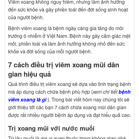
Viêm xoang không nguy hiểm, nhưng làm ảnh hưởng
đến sức khỏe và gây phiền toái đến đời sống sinh hoạt
của người bệnh.
Bệnh viêm xoang là bệnh ngày càng gia tăng do môi
trường ô nhiễm ở Việt Nam. Bệnh này gây cảm giác mệt
mỏi, phiền toái và làm ảnh hưởng không nhỏ đến sức
khỏe và đời sống của mỗi người bệnh.
7 cách điều trị viêm xoang mũi dân
gian hiệu quả
Quá trình điều trị viêm xoang sẽ dựa vào tình trạng bệnh
mà áp dụng cách chữa bệnh phù hợp (
xem chi tiết
bệnh
viêm xoang là gì
). Trong bài viết hôm nay chúng tôi sẽ
giới thiệu tới các bạn 7 cách chữa xoang mũi dân gian
được rất nhiều người bệnh áp dụng và đạt hiểu quả cao.
Trị xoang mũi với nước muối
Từ lâu muối là gia vị quen thuộc trong không gian nhà