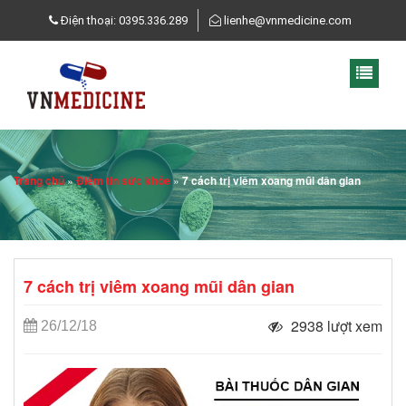
Điện thoại: 0395.336.289
lienhe@vnmedicine.com
Trang chủ
»
Điểm tin sức khỏe
»
7 cách trị viêm xoang mũi dân gian
7 cách trị viêm xoang mũi dân gian
2938 lượt xem
26/12/18