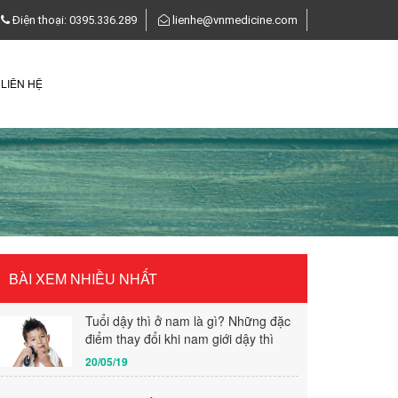
Điện thoại: 0395.336.289
lienhe@vnmedicine.com
LIÊN HỆ
BÀI XEM NHIỀU NHẤT
Tuổi dậy thì ở nam là gì? Những đặc
điểm thay đổi khi nam giới dậy thì
20/05/19