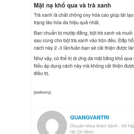
Mặt nạ khổ qua và trà xanh
Trà xanh là chất chống oxy hóa cao giúp tái tạo
trạng lão hóa da hiệu quả nhất.
Bạn chuẩn bị mướp đắng, bột trà xanh và muối 
sau cùng cho bột trà xanh vào trộn đều. Đắp h
cách này 2 -3 lần/tuần bạn sẽ cải thiện được là
Như vậy, có thể trị dị ứng da mặt bằng khổ qua 
Nếu áp dụng cách này mà không cải thiện được 
điều trị.
[addtoany]
QUANGVANTRI
Chuyên khoa khám bệnh - Hô hấp B
Hồ Chí Minh.