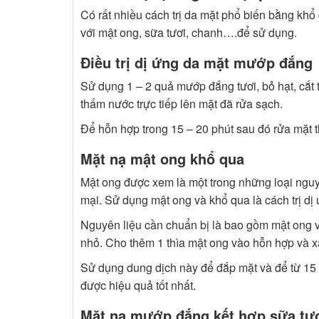
Có rất nhiều cách trị da mặt phổ biến bằng khổ 
với mật ong, sữa tươi, chanh….để sử dụng.
Điều trị dị ứng da mặt mướp đắng
Sử dụng 1 – 2 quả mướp đắng tươi, bỏ hạt, cắt 
thấm nước trực tiếp lên mặt đã rửa sạch.
Để hỗn hợp trong 15 – 20 phút sau đó rửa mặt t
Mặt nạ mật ong khổ qua
Mật ong được xem là một trong những loại nguy
mại. Sử dụng mật ong và khổ qua là cách trị dị 
Nguyên liệu cần chuẩn bị là bao gồm mật ong 
nhỏ. Cho thêm 1 thìa mật ong vào hỗn hợp và x
Sử dụng dung dịch này để đắp mặt và để từ 15 –
được hiệu quả tốt nhất.
Mặt nạ mướp đắng kết hợp sữa tư