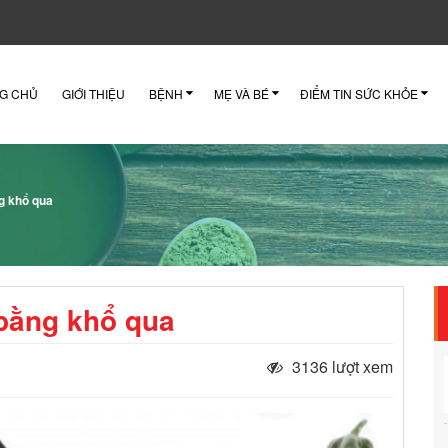
G CHỦ
GIỚI THIỆU
BỆNH
MẸ VÀ BÉ
ĐIỂM TIN SỨC KHỎE
ng khổ qua
 bằng khổ qua
3136 lượt xem