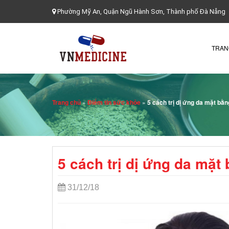
Phường Mỹ An, Quận Ngũ Hành Sơn, Thành phố Đà Nẵng
TRAN
Trang chủ
»
Điểm tin sức khỏe
»
5 cách trị dị ứng da mặt bằ
5 cách trị dị ứng da mặt
31/12/18