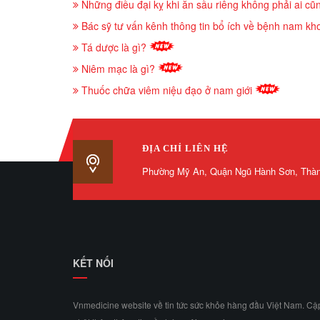
Những điều đại kỵ khi ăn sầu riêng không phải ai cũ
Bác sỹ tư vấn kênh thông tin bổ ích về bệnh nam k
Tá dược là gì?
Niêm mạc là gì?
Thuốc chữa viêm niệu đạo ở nam giới
ĐỊA CHỈ LIÊN HỆ
Phường Mỹ An, Quận Ngũ Hành Sơn, Thà
KẾT NỐI
Vnmedicine website về tin tức sức khỏe hàng đầu Việt Nam. Cậ