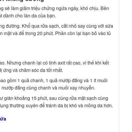
g sẽ làm giảm triệu chứng ngứa ngáy, khó chịu. Bên
ất dành cho làn da của bạn.
hông đường. Khổ qua rửa sạch, cắt nhỏ say cùng với sữa
ên mặt và để trong 20 phút. Phần còn lại bạn bỏ vào tủ
Nhưng chanh lại có tính axit rất cao, vì thế khi kết
 ứng và chăm sóc da tốt nhất.
bao gồm 1 quả chanh, 1 quả mướp đắng và 1 ít muối
bỏ mướp đắng cùng chanh và muối xay nhuyễn.
thư giãn khoảng 15 phút, sau cùng rửa mặt sạch cùng
ụng thường xuyên để tránh da bị khô và mỏng da hơn.
gứa