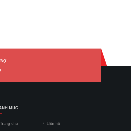
TRỢ
9
ANH MỤC
Trang chủ
Liên hệ