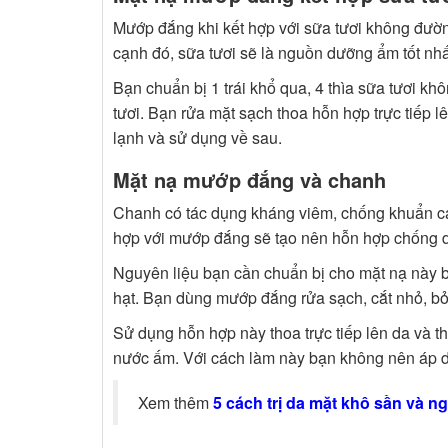
Mướp đắng khi kết hợp với sữa tươi không đườn
cạnh đó, sữa tươi sẽ là nguồn dưỡng ẩm tốt nh
Bạn chuẩn bị 1 trái khổ qua, 4 thìa sữa tươi k
tươi. Bạn rửa mặt sạch thoa hỗn hợp trực tiếp l
lạnh và sử dụng về sau.
Mặt nạ mướp đắng và chanh
Chanh có tác dụng kháng viêm, chống khuẩn cao. 
hợp với mướp đắng sẽ tạo nên hỗn hợp chống dị
Nguyên liệu bạn cần chuẩn bị cho mặt nạ này 
hạt. Bạn dùng mướp đắng rửa sạch, cắt nhỏ, 
Sử dụng hỗn hợp này thoa trực tiếp lên da và 
nước ấm. Với cách làm này bạn không nên áp d
Xem thêm
5 cách trị da mặt khô sần và n