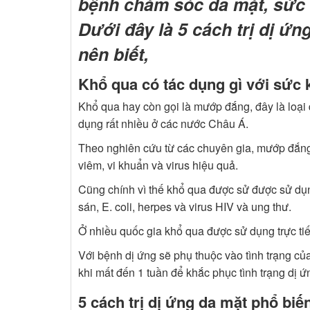
bệnh chăm sóc da mặt, sức 
Dưới đây là 5 cách trị dị ứ
nên biết,
Khổ qua có tác dụng gì với sức 
Khổ qua hay còn gọi là mướp đắng, đây là loại
dụng rất nhiều ở các nước Châu Á.
Theo nghiên cứu từ các chuyên gia, mướp đắn
viêm, vi khuẩn và virus hiệu quả.
Cũng chính vì thế khổ qua được sử được sử dụng
sán, E. coli, herpes và virus HIV và ung thư.
Ở nhiều quốc gia khổ qua được sử dụng trực tiế
Với bệnh dị ứng sẽ phụ thuộc vào tình trạng c
khi mất đến 1 tuần để khắc phục tình trạng dị ứ
5 cách trị dị ứng da mặt phổ bi