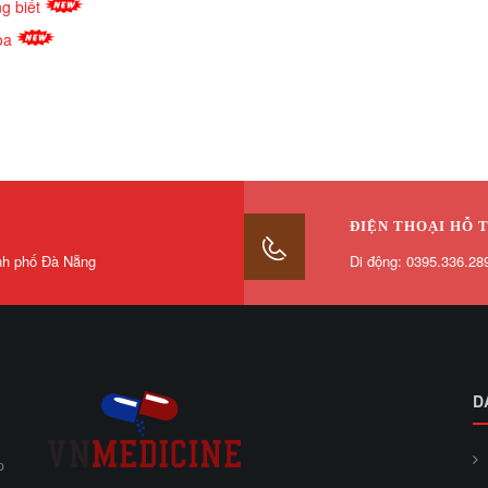
ng biết
hoa
ĐIỆN THOẠI HỖ 
nh phố Đà Nẵng
Di động: 0395.336.28
D
p