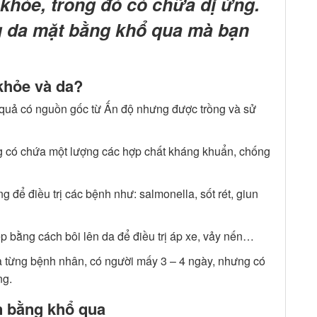
khỏe, trong đó có chữa dị ứng.
ng da mặt bằng khổ qua mà bạn
khỏe và da?
 quả có nguồn gốc từ Ấn độ nhưng được trồng và sử
g có chứa một lượng các hợp chất kháng khuẩn, chống
 để điều trị các bệnh như: salmonella, sốt rét, giun
p bằng cách bôi lên da để điều trị áp xe, vảy nến…
ủa từng bệnh nhân, có người mấy 3 – 4 ngày, nhưng có
ng.
ến bằng khổ qua